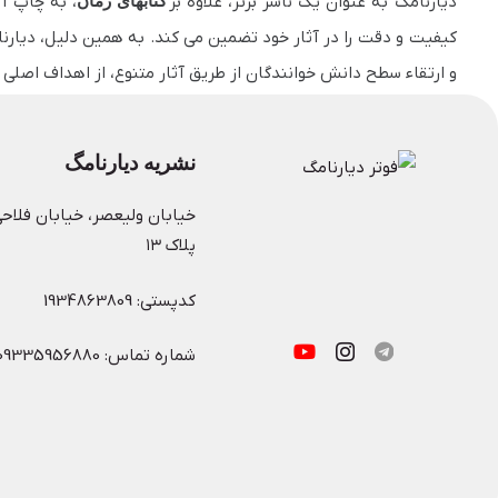
دیارنامگ به عنوان یک ناشر برتر، علاوه بر
کتابهای رمان
، به چاپ آث
کیفیت و دقت را در آثار خود تضمین می‌ کند. به همین دلیل، دیارن
و ارتقاء سطح دانش خوانندگان از طریق آثار متنوع، از اهداف اصلی د
نشریه دیارنامگ
خیابان ولیعصر، خیابان فلاحی
پلاک ۱۳
کدپستی: 1934863809
شماره تماس: 09335956880