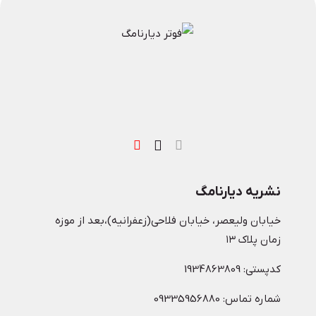
نشریه دیارنامگ
خیابان ولیعصر، خیابان فلاحی(زعفرانیه)،بعد از موزه
زمان پلاک ۱۳
کدپستی: 1934863809
شماره تماس: 09335956880