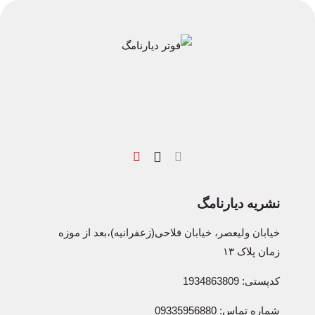
نشریه دیارنامگ
خیابان ولیعصر، خیابان فلاحی(زعفرانیه)،بعد از موزه
زمان پلاک ۱۳
کدپستی: 1934863809
شماره تماس: 09335956880