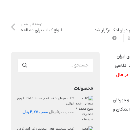
نوشتهٔ پیشین
دیارنامگ برگزار شد
انواع کتاب برای مطالعه
 ایران
جستجو
، نگاهی
برای:
 در حال
محصولات
کتاب مهمان خانه شیخ محمد نوشته کیوان
و مورخان
ارزاقی
نندگان و
قیمت
قیمت
5,000,000
ریال
4,250,000
ریال
اصلی:
فعلی:
5,000,000 ریال
4,250,000 ریال.
کتاب سیاست‌ های انتخاباتی: کار آمد کردن