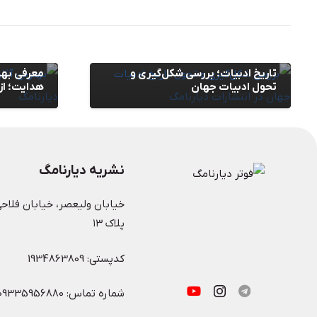
مقالات
,
وبلاگ
مقالات
,
وبلاگ
تاریخ ادبیات؛ بررسی شکل‌گیری و
معرفی بهت
تحول ادبیات جهان
هدایت؛ از
نشریه دیارنامگ
خیابان ولیعصر، خیابان فلاحی
پلاک ۱۳
کدپستی: 1934863809
شماره تماس: 09335956880