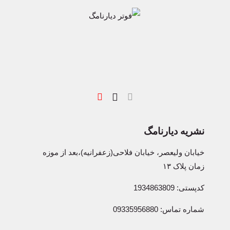
نشریه دیارنامگ
خیابان ولیعصر، خیابان فلاحی(زعفرانیه)،بعد از موزه
زمان پلاک ۱۳
کدپستی: 1934863809
شماره تماس: 09335956880