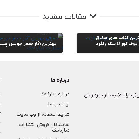
مقالات مشابه
مقالات
,
وبلاگ
رین کتاب های صادق
 بوف کور تا سگ ولگرد
بهترین آثار جیمز جویس چی
درباره ما
ک
درباره دیارنامگ
ش
(زعفرانیه)،بعد از موزه زمان
ارتباط با ما
ن
شرایط استفاده از وب سایت
آ
نمایندگان فروش انتشارات
آ
دیارنامگ
آ