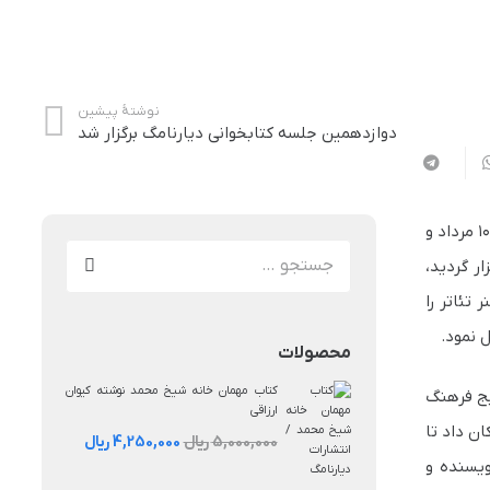
نوشتهٔ پیشین
دوازدهمین جلسه کتابخوانی دیارنامگ برگزار شد
برگزار شد. جلسه دوره خوانی نمایشنامه «سیزدهمین رئیس» اثر آزات آبدولین در روزهای پنج شنبه ۱۰ مرداد و
جستجو
ار گردید،
برای:
تئاتر را
 نمود.
محصولات
کتاب مهمان خانه شیخ محمد نوشته کیوان
یج فرهنگ
ارزاقی
ن داد تا
قیمت
قیمت
5,000,000
ریال
4,250,000
ریال
اصلی:
فعلی:
ویسنده و
5,000,000 ریال
4,250,000 ریال.