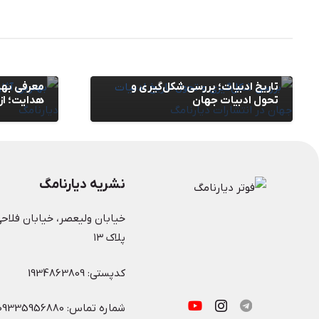
مقالات
,
وبلاگ
مقالات
,
وبلاگ
تاریخ ادبیات؛ بررسی شکل‌گیری و
معرفی بهت
تحول ادبیات جهان
هدایت؛ از
نشریه دیارنامگ
خیابان ولیعصر، خیابان فلاحی
پلاک ۱۳
کدپستی: 1934863809
شماره تماس: 09335956880