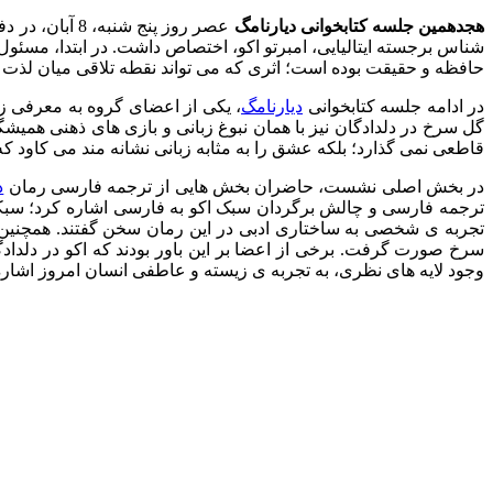
هجدهمین جلسه کتابخوانی دیارنامگ
عصر روز پنج شنبه، 8 آبان، در دفتر این انتشارات و با همکاری آیه هوم برگزار شد. این نشست کتابخوانی به بررسی و گفت و گو پیرامون
شناس برجسته ایتالیایی، امبرتو اکو، اختصاص داشت. در ابتدا، مسئول 
حافظه و حقیقت بوده است؛ اثری که می تواند نقطه تلاقی میان لذت 
در ادامه جلسه کتابخوانی
دیارنامگ
، یکی از اعضای گروه به معرفی زن
گل سرخ در دلدادگان نیز با همان نبوغ زبانی و بازی های ذهنی همیشگی
قاطعی نمی گذارد؛ بلکه عشق را به مثابه زبانی نشانه مند می کاود 
در بخش اصلی نشست، حاضران بخش هایی از ترجمه فارسی رمان
د
ترجمه فارسی و چالش برگردان سبک اکو به فارسی اشاره کرد؛ سبکی
تجربه ی شخصی به ساختاری ادبی در این رمان سخن گفتند. همچنین در
سرخ صورت گرفت. برخی از اعضا بر این باور بودند که اکو در دلدادگ
وجود لایه های نظری، به تجربه ی زیسته و عاطفی انسان امروز اشاره 